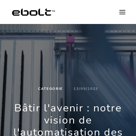
NOS EXPERTISES
NEWS
À PROPOS
JOBS
CATEGORIE
13/09/2023
Bâtir l'avenir : notre
CONTACT
vision de
FR
l'automatisation des