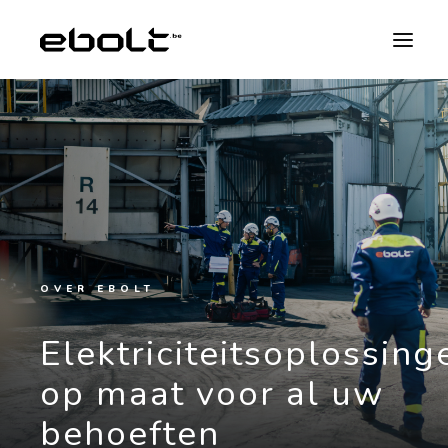
ONZE EXPERTISES
NEWS
OVER EBOLT
JOBS
OVER EBOLT
Elektriciteitsoplossing
CONTACT
op maat voor al uw
NL
behoeften